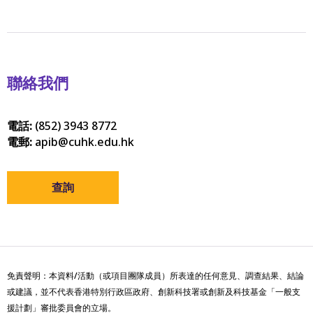
聯絡我們
電話:
(852) 3943 8772
電郵:
apib@cuhk.edu.hk
查詢
免責聲明：本資料/活動（或項目團隊成員）所表達的任何意見、調查結果、結論
或建議，並不代表香港特別行政區政府、創新科技署或創新及科技基金「一般支
援計劃」審批委員會的立場。