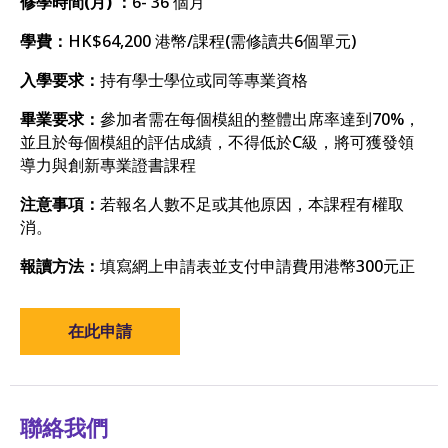
修學時間(月) ：
6- 36 個月
學費：
HK$64,200 港幣/課程(需修讀共6個單元)
入學要求：
持有學士學位或同等專業資格
畢業要求：
參加者需在每個模組的整體出席率達到70%，
並且於每個模組的評估成績，不得低於C級，將可獲發領
導力與創新專業證書課程
注意事項：
若報名人數不足或其他原因，本課程有權取
消。
報讀方法：
填寫網上申請表並支付申請費用港幣300元正
在此申請
聯絡我們